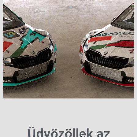
Üdvözöllek az